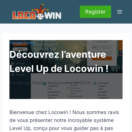
Aller
au
Register
contenu
PROMOTIONS
Découvrez l’aventure
Level Up de Locowin !
Par
George Plamen
septembre 22, 2025
Bienvenue chez Locowin ! Nous sommes ravis
de vous présenter notre incroyable système
Level Up, conçu pour vous guider pas à pas