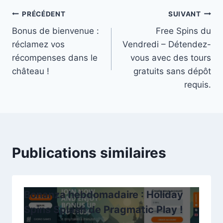
Navigation
PRÉCÉDENT
SUIVANT
Bonus de bienvenue :
Free Spins du
de
réclamez vos
Vendredi – Détendez-
l’article
récompenses dans le
vous avec des tours
château !
gratuits sans dépôt
requis.
Publications similaires
Bonanza hebdomadaire : Holiday
Spins Splash de Pragmatic Play !