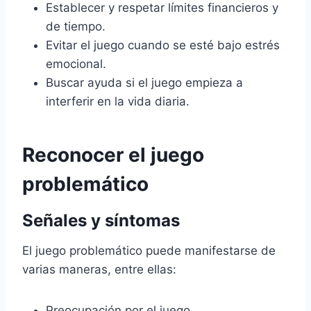
Establecer y respetar límites financieros y
de tiempo.
Evitar el juego cuando se esté bajo estrés
emocional.
Buscar ayuda si el juego empieza a
interferir en la vida diaria.
Reconocer el juego
problemático
Señales y síntomas
El juego problemático puede manifestarse de
varias maneras, entre ellas:
Preocupación por el juego.