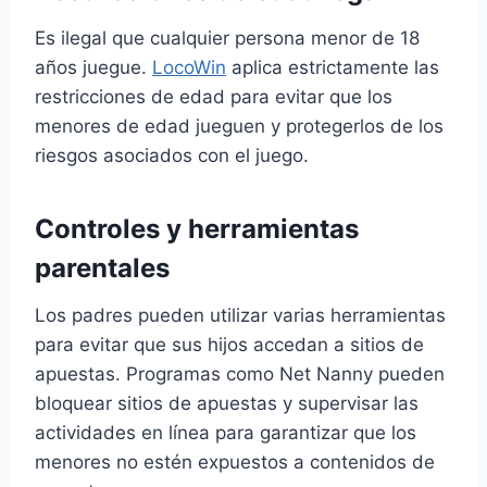
Es ilegal que cualquier persona menor de 18
años juegue.
LocoWin
aplica estrictamente las
restricciones de edad para evitar que los
menores de edad jueguen y protegerlos de los
riesgos asociados con el juego.
Controles y herramientas
parentales
Los padres pueden utilizar varias herramientas
para evitar que sus hijos accedan a sitios de
apuestas. Programas como Net Nanny pueden
bloquear sitios de apuestas y supervisar las
actividades en línea para garantizar que los
menores no estén expuestos a contenidos de