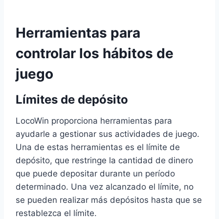
Herramientas para
controlar los hábitos de
juego
Límites de depósito
LocoWin proporciona herramientas para
ayudarle a gestionar sus actividades de juego.
Una de estas herramientas es el límite de
depósito, que restringe la cantidad de dinero
que puede depositar durante un período
determinado. Una vez alcanzado el límite, no
se pueden realizar más depósitos hasta que se
restablezca el límite.