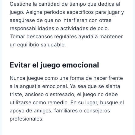
Gestione la cantidad de tiempo que dedica al
juego. Asigne periodos específicos para jugar y
asegúrese de que no interfieren con otras
responsabilidades o actividades de ocio.
Tomar descansos regulares ayuda a mantener
un equilibrio saludable.
Evitar el juego emocional
Nunca juegue como una forma de hacer frente
a la angustia emocional. Ya sea que se sienta
triste, ansioso o estresado, el juego no debe
utilizarse como remedio. En su lugar, busque el
apoyo de amigos, familiares o consejeros
profesionales.