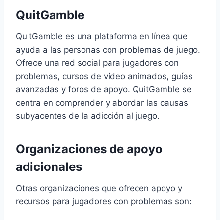
QuitGamble
QuitGamble es una plataforma en línea que
ayuda a las personas con problemas de juego.
Ofrece una red social para jugadores con
problemas, cursos de vídeo animados, guías
avanzadas y foros de apoyo. QuitGamble se
centra en comprender y abordar las causas
subyacentes de la adicción al juego.
Organizaciones de apoyo
adicionales
Otras organizaciones que ofrecen apoyo y
recursos para jugadores con problemas son: