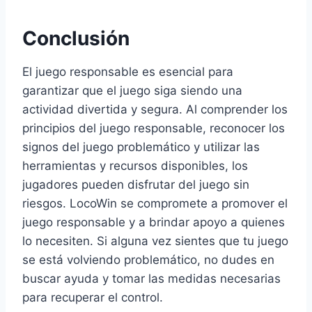
Conclusión
El juego responsable es esencial para
garantizar que el juego siga siendo una
actividad divertida y segura. Al comprender los
principios del juego responsable, reconocer los
signos del juego problemático y utilizar las
herramientas y recursos disponibles, los
jugadores pueden disfrutar del juego sin
riesgos. LocoWin se compromete a promover el
juego responsable y a brindar apoyo a quienes
lo necesiten. Si alguna vez sientes que tu juego
se está volviendo problemático, no dudes en
buscar ayuda y tomar las medidas necesarias
para recuperar el control.