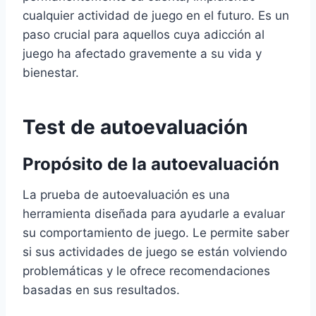
cualquier actividad de juego en el futuro. Es un
paso crucial para aquellos cuya adicción al
juego ha afectado gravemente a su vida y
bienestar.
Test de autoevaluación
Propósito de la autoevaluación
La prueba de autoevaluación es una
herramienta diseñada para ayudarle a evaluar
su comportamiento de juego. Le permite saber
si sus actividades de juego se están volviendo
problemáticas y le ofrece recomendaciones
basadas en sus resultados.