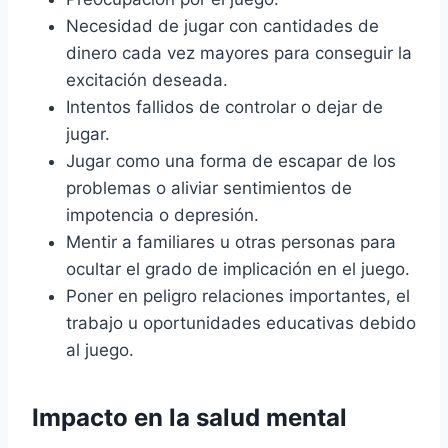
Necesidad de jugar con cantidades de
dinero cada vez mayores para conseguir la
excitación deseada.
Intentos fallidos de controlar o dejar de
jugar.
Jugar como una forma de escapar de los
problemas o aliviar sentimientos de
impotencia o depresión.
Mentir a familiares u otras personas para
ocultar el grado de implicación en el juego.
Poner en peligro relaciones importantes, el
trabajo u oportunidades educativas debido
al juego.
Impacto en la salud mental