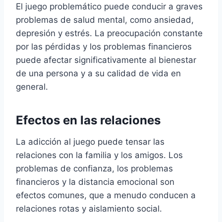
El juego problemático puede conducir a graves
problemas de salud mental, como ansiedad,
depresión y estrés. La preocupación constante
por las pérdidas y los problemas financieros
puede afectar significativamente al bienestar
de una persona y a su calidad de vida en
general.
Efectos en las relaciones
La adicción al juego puede tensar las
relaciones con la familia y los amigos. Los
problemas de confianza, los problemas
financieros y la distancia emocional son
efectos comunes, que a menudo conducen a
relaciones rotas y aislamiento social.