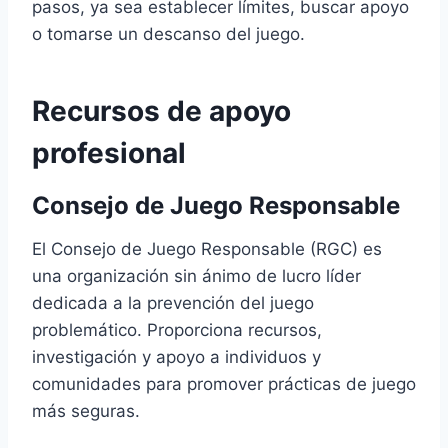
pasos, ya sea establecer límites, buscar apoyo
o tomarse un descanso del juego.
Recursos de apoyo
profesional
Consejo de Juego Responsable
El Consejo de Juego Responsable (RGC) es
una organización sin ánimo de lucro líder
dedicada a la prevención del juego
problemático. Proporciona recursos,
investigación y apoyo a individuos y
comunidades para promover prácticas de juego
más seguras.