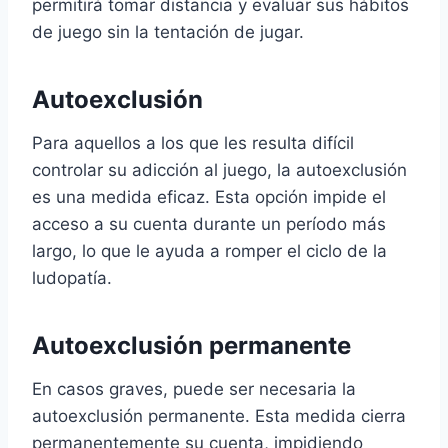
permitirá tomar distancia y evaluar sus hábitos
de juego sin la tentación de jugar.
Autoexclusión
Para aquellos a los que les resulta difícil
controlar su adicción al juego, la autoexclusión
es una medida eficaz. Esta opción impide el
acceso a su cuenta durante un período más
largo, lo que le ayuda a romper el ciclo de la
ludopatía.
Autoexclusión permanente
En casos graves, puede ser necesaria la
autoexclusión permanente. Esta medida cierra
permanentemente su cuenta, impidiendo